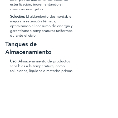
esterilización, incrementando el
consumo energético.
Solución:
El aislamiento desmontable
mejora la retención térmica,
optimizando el consumo de energía y
garantizando temperaturas uniformes
durante el ciclo.
Tanques de
Almacenamiento
Uso:
Almacenamiento de productos
sensibles a la temperatura, como
soluciones, líquidos o materias primas.
Problema:
La exposición a
temperaturas extremas puede
degradar los compuestos
almacenados.
Solución:
El aislamiento desmontable
protege los tanques contra
fluctuaciones de temperatura,
garantizando la estabilidad de los