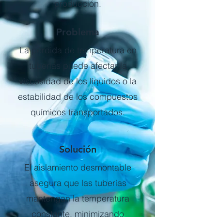
producción.
Problema
La pérdida de temperatura en
tuberías puede afectar la
viscosidad de los líquidos o la
estabilidad de los compuestos
químicos transportados.
Solución
El aislamiento desmontable
asegura que las tuberías
mantengan la temperatura
constante, minimizando